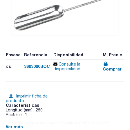
Envase
Referencia
Disponibilidad
Mi Precio
Consulte la
3603000BOC
x u.
Comprar
disponibilidad
Imprimir ficha de
producto
Características
Longitud (mm) : 250
Pack (u.) : 1
Palas de pesada de acero inoxidable 18/10, con pomo.
Ver más