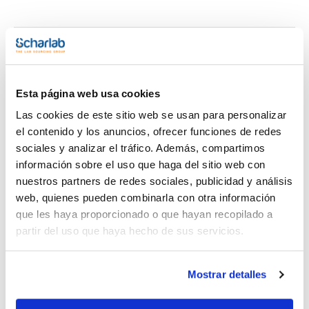
Documentación técnica
TDS / Ficha técnica
COA
Esta página web usa cookies
Regístrate para
Regístrate para
Las cookies de este sitio web se usan para personalizar
descargas
descargas
SDS/ Hoja de seguridad
el contenido y los anuncios, ofrecer funciones de redes
sociales y analizar el tráfico. Además, compartimos
Regístrate para
descargas
información sobre el uso que haga del sitio web con
nuestros partners de redes sociales, publicidad y análisis
web, quienes pueden combinarla con otra información
Los productos marcados con esta imagen son
que les haya proporcionado o que hayan recopilado a
productos marca Scharlau habitualmente en stock,
listos para una entrega inmediata.
partir del uso que haya hecho de sus servicios.
Mostrar detalles