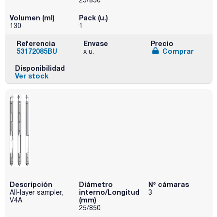
Volumen (ml)
Pack (u.)
130
1
Referencia
Envase
Precio
53172085BU
Comprar
x u.
Disponibilidad
Ver stock
Descripción
Diámetro
Nº cámaras
interno/Longitud
All-layer sampler,
3
(mm)
V4A
25/850