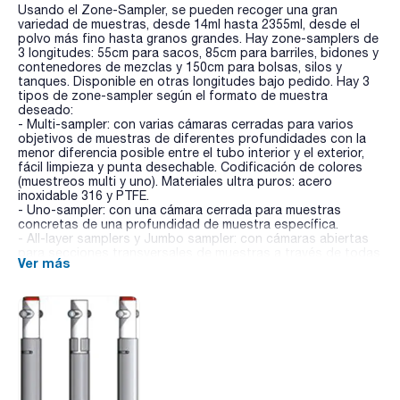
Usando el Zone-Sampler, se pueden recoger una gran
variedad de muestras, desde 14ml hasta 2355ml, desde el
polvo más fino hasta granos grandes. Hay zone-samplers de
3 longitudes: 55cm para sacos, 85cm para barriles, bidones y
contenedores de mezclas y 150cm para bolsas, silos y
tanques. Disponible en otras longitudes bajo pedido. Hay 3
tipos de zone-sampler según el formato de muestra
deseado:
- Multi-sampler: con varias cámaras cerradas para varios
objetivos de muestras de diferentes profundidades con la
menor diferencia posible entre el tubo interior y el exterior,
fácil limpieza y punta desechable. Codificación de colores
(muestreos multi y uno). Materiales ultra puros: acero
inoxidable 316 y PTFE.
- Uno-sampler: con una cámara cerrada para muestras
concretas de una profundidad de muestra específica.
- All-layer samplers y Jumbo sampler: con cámaras abiertas
para secciones transversales de muestras a través de todas
Ver más
las capas de muestreo. Fácil de vaciar mediante el extremo
abierto del tubo de muestreo. El tubo del jumbo sampler
tiene un Ø de 50mm y es ideal para granos de gran
envergadura.