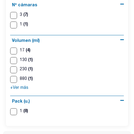
Nº cámaras
(7)
3
(1)
1
Volumen (ml)
(4)
17
(1)
130
(1)
230
(1)
880
+Ver más
Pack (u.)
(8)
1