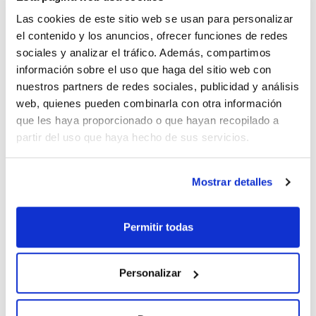
Las cookies de este sitio web se usan para personalizar
el contenido y los anuncios, ofrecer funciones de redes
sociales y analizar el tráfico. Además, compartimos
información sobre el uso que haga del sitio web con
nuestros partners de redes sociales, publicidad y análisis
web, quienes pueden combinarla con otra información
Descripción
Diámetro
Nº cámaras
interno/Longitud
Multi-sampler,
3
que les haya proporcionado o que hayan recopilado a
(mm)
V4A/PTFE
partir del uso que haya hecho de sus servicios.
25/850
Volumen (ml)
Pack (u.)
17
1
Mostrar detalles
Referencia
Envase
Precio
53038620BU
Comprar
x u.
Permitir todas
Disponibilidad
Ver stock
Personalizar