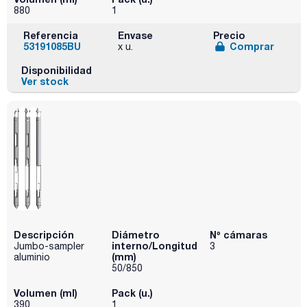
880
1
Referencia
Envase
Precio
53191085BU
Comprar
x u.
Disponibilidad
Ver stock
Descripción
Diámetro
Nº cámaras
interno/Longitud
Jumbo-sampler
3
(mm)
aluminio
50/850
Volumen (ml)
Pack (u.)
390
1