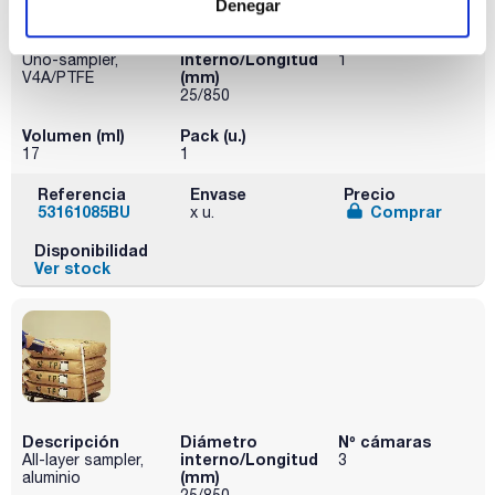
Denegar
Descripción
Diámetro
Nº cámaras
interno/Longitud
Uno-sampler,
1
(mm)
V4A/PTFE
25/850
Volumen (ml)
Pack (u.)
17
1
Referencia
Envase
Precio
53161085BU
Comprar
x u.
Disponibilidad
Ver stock
Descripción
Diámetro
Nº cámaras
interno/Longitud
All-layer sampler,
3
(mm)
aluminio
25/850