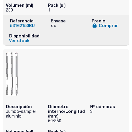
Volumen (ml)
Pack (u.)
230
1
Referencia
Envase
Precio
53162150BU
Comprar
x u.
Disponibilidad
Ver stock
Descripción
Diámetro
Nº cámaras
interno/Longitud
Jumbo-sampler
3
(mm)
aluminio
50/850
Volumen (ml)
Pack (u.)