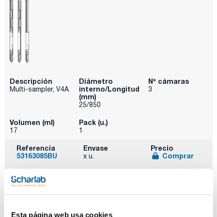
Descripción
Diámetro
Nº cámaras
interno/Longitud
Multi-sampler, V4A
3
(mm)
25/850
Volumen (ml)
Pack (u.)
17
1
Referencia
Envase
Precio
53163085BU
Comprar
x u.
Disponibilidad
Ver stock
Esta página web usa cookies