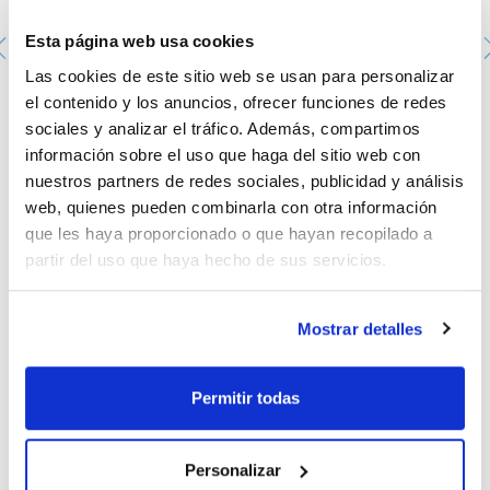
Esta página web usa cookies
Las cookies de este sitio web se usan para personalizar
el contenido y los anuncios, ofrecer funciones de redes
CALIBRACIÓN MICROPIPETA VOLUMEN FIJO O
VARIABLE (5 lecturas / 2 volúmenes)). Emisión
sociales y analizar el tráfico. Además, compartimos
certificado ENAC
información sobre el uso que haga del sitio web con
LBCCER0085
nuestros partners de redes sociales, publicidad y análisis
Envase
: x u.
Disponibilidad
Ver stock
web, quienes pueden combinarla con otra información
:
Mi precio
Comprar
:
que les haya proporcionado o que hayan recopilado a
partir del uso que haya hecho de sus servicios.
Mostrar detalles
Documentación técnica
Permitir todas
TDS / Ficha técnica
COA
Regístrate para
Regístrate para
descargas
descargas
Personalizar
SDS/ Hoja de seguridad