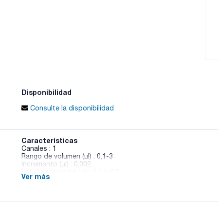
Disponibilidad
Consulte la disponibilidad
Características
Canales : 1
Rango de volumen (µl) : 0,1-3
Incremento (µl) : 0,002
Volumen muestra (µl) : 3 1,5 0,3
Ver más
Error aleatorio (%) : 1,30 2,40 10,00
Error sistemático (%) : 0,80 1,60 6,00
Pack (u.) : 1
Las pipetas mecánicas de Sartorius mLINE monocanal y multi
rendimiento y seguridad en el pipeteado manual. Están dise