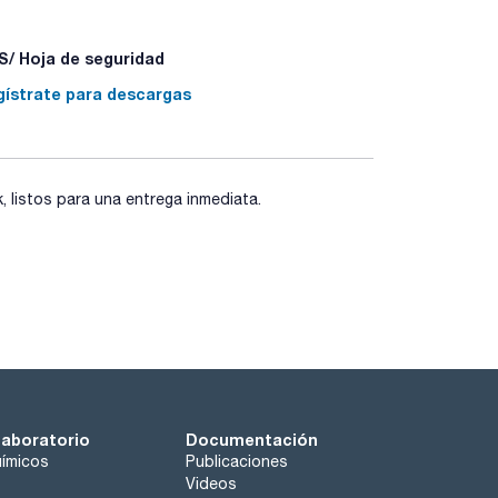
stornos de hombro o lesiones por esfuerzo
epetitividad. Minimiza riesgos de contaminación con
. Incrementa la seguridad con bloqueo de volumen
/ Hoja de seguridad
eo.
gístrate para descargas
listos para una entrega inmediata.
laboratorio
Documentación
ímicos
Publicaciones
Videos