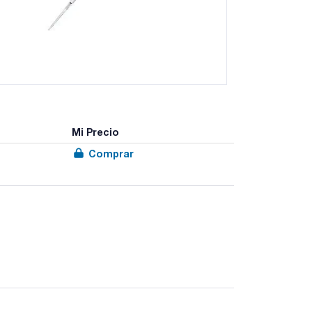
Mi Precio
Comprar
canal ofrecen una excelente ergonomía , buen
ñadas especialmente para el pipeteo repetitivo y