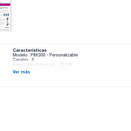
Características
Modelo : P8X300 - Personalizable
Canales : 8
Rango de volumen (µL) : 20-300
Volumen (µL) : 20 30 150 300
Ver más
Error sistemático (%) : ± 5,0 ± 3,3 ± 1,0 ± 1,0
Error aleatorio (% CV) : <= 1,75 <= 1,17 <= 0,40 <= 0,33
Pack (u.) : 1
Selección de opciones para un pipeteo mejorado. Ergonómic
ofrecen opciones de configuración de volumen y personaliz
varios protocolos. El sistema único y patentado de bloqueo 
posiciones al configurar el volumen: - Posición libre para u
Posición intermedia para un ajuste de volumen preciso. - Po
equilibrada y con un diseño elegante. Sin comprometer la cali
reducir la fuerza. Este sistema de eyección patentado refue
MyPIPETMAN® Select pueden ser personalizables y identific
adjudicándoles un líquido, muestra o proceso concreto para a