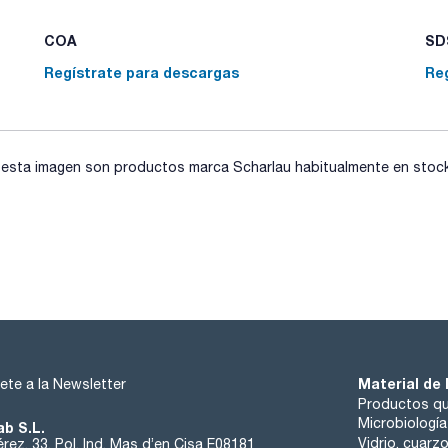
COA
SDS
Regístrate para descargas
Re
sta imagen son productos marca Scharlau habitualmente en stock, 
Material de 
ete a la Newsletter
Productos qu
Microbiología
ab S.L.
Vidrio, cuarz
rez, 33. Pol. Ind. Mas d’en Cisa E08181