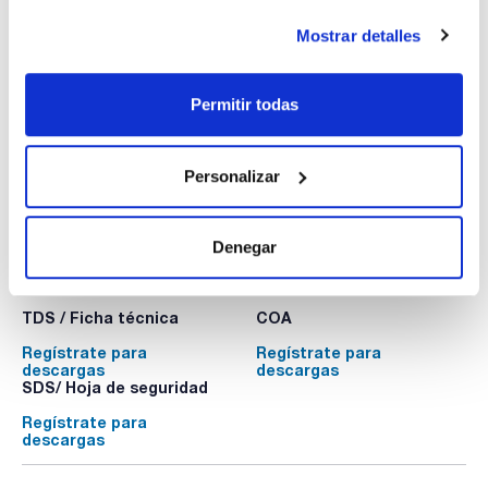
CALIBRACIÓN MICROPIPETA VOLUMEN FIJO O
VARIABLE (5 lecturas / 2 volúmenes)). Emisión
Mostrar detalles
certificado ENAC
LBCCER0085
Envase
: x u.
Permitir todas
Disponibilidad
Ver stock
:
Mi precio
Comprar
:
Personalizar
Denegar
Documentación técnica
TDS / Ficha técnica
COA
Regístrate para
Regístrate para
descargas
descargas
SDS/ Hoja de seguridad
Regístrate para
descargas