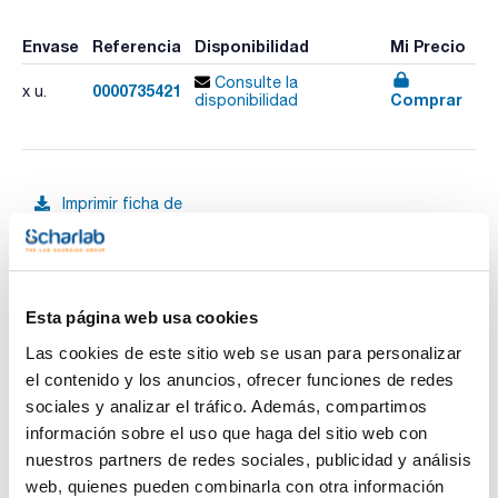
Envase
Referencia
Disponibilidad
Mi Precio
Consulte la
0000735421
x u.
Comprar
disponibilidad
Imprimir ficha de
producto
Características
Canales : 12
Rango de volumen (µl) : 0,2-10
Incremento (µl) : 0,01
Volumen muestra (µl) : 10 5 1
Esta página web usa cookies
Ver más
Error aleatorio (%) : 0,90 1,50 4,00
Error sistemático (%) : 0,50 0,80 3,00
Las cookies de este sitio web se usan para personalizar
Pack (u.) : 1
el contenido y los anuncios, ofrecer funciones de redes
Pipeta electrónica pequeña y ligera que le protege de
sociales y analizar el tráfico. Además, compartimos
lesiones causadas por esfuerzo repetitivo y alivia su carga
Documentación técnica
información sobre el uso que haga del sitio web con
de trabajo en series de pipeteo prolongadas. El diseño
ergonómico asegura una postura óptima de trabajo y
nuestros partners de redes sociales, publicidad y análisis
comodidad durante el pipeteo. La expulsión electrónica de la
TDS / Ficha técnica
COA
web, quienes pueden combinarla con otra información
punta sin esfuerzo evita problemas de tensión en la mano.