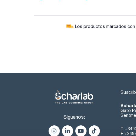
Los productos marcados con e
Suscríb
Scharl
Gato Pé
Sentmen
Síguenos:
T
+349
F
+349