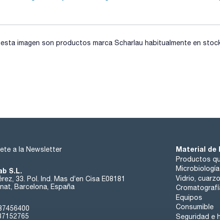
sta imagen son productos marca Scharlau habitualmente en stock, 
Material de 
ete a la Newsletter
Productos qu
Microbiología
ab S.L.
Vidrio, cuarz
rez, 33. Pol. Ind. Mas d’en Cisa E08181
at, Barcelona, España
Cromatografí
Equipos
Consumible
37456400
37152765
Seguridad e h