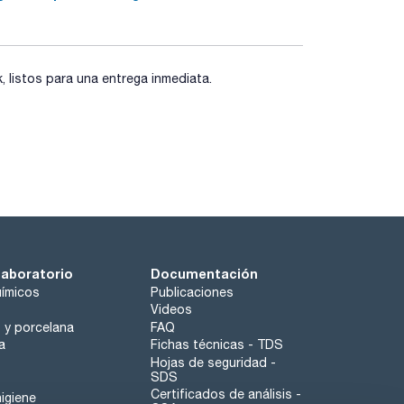
listos para una entrega inmediata.
laboratorio
Documentación
ímicos
Publicaciones
Videos
o y porcelana
FAQ
a
Fichas técnicas - TDS
Hojas de seguridad -
SDS
Certificados de análisis -
igiene