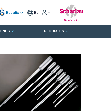
España
Es
ONES
RECURSOS