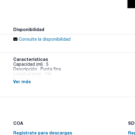
Disponibilidad
Consulte la disponibilidad
Características
Capacidad (ml) : 5
Descripción : Punta fina
Longitud (mm) : 144
Esterilidad : No
Ver más
Presentación : Bolsas 500 uds.
Pack (u.) : 500
Pipetas Pasteur en polietileno transparente. Tolerancia volu
COA
SDS
Regístrate para descargas
Re