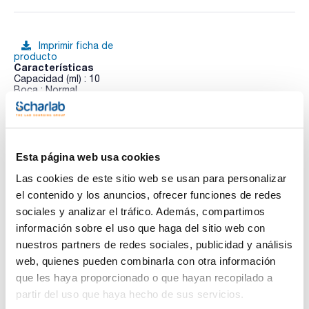
Imprimir ficha de
producto
Características
Capacidad (ml) : 10
Boca : Normal
Presentación : Envase individual
Pack (u.) : 200
Ver más
Pipetas serológicas fabricadas en poliestireno de grado
cristal bajo la ISO 9001 e ISO 13485, así como CFR 21
sección 820. De un solo uso, esterilizadas por rayos gamma.
Esta página web usa cookies
Precisión ±3%. Libres de DNasa y RNasa. No pirogénicas.
Código de color para reconocer el volumen de la pipeta.
Las cookies de este sitio web se usan para personalizar
Documentación técnica
Graduaciones invertidas y negativas. Indicadas
el contenido y los anuncios, ofrecer funciones de redes
especialmente para el uso en técnicas de cultivo celular.
sociales y analizar el tráfico. Además, compartimos
TDS / Ficha técnica
COA
información sobre el uso que haga del sitio web con
Regístrate para
Regístrate para
nuestros partners de redes sociales, publicidad y análisis
descargas
descargas
SDS/ Hoja de seguridad
web, quienes pueden combinarla con otra información
que les haya proporcionado o que hayan recopilado a
Regístrate para
descargas
partir del uso que haya hecho de sus servicios.