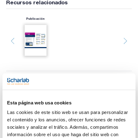
Recursos relacionados
Publicación
Imprimir ficha de
producto
Características
Descripción : DFL10ST Filter TIPACK
Esta página web usa cookies
Volumen : 0,1-10 μL
Longitud (mm) : 45
Las cookies de este sitio web se usan para personalizar
Pack (u.) : 10x96
Ver más
el contenido y los anuncios, ofrecer funciones de redes
Las puntas con filtro esterilizadas PIPETMAN® DIAMOND
sociales y analizar el tráfico. Además, compartimos
están diseñadas para ajustarse perfectamente a las pipetas
información sobre el uso que haga del sitio web con
PIPETMAN, ofreciendo la máxima precisión en el pipeteo y