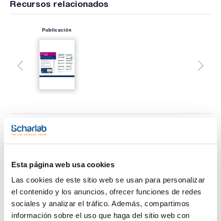
Recursos relacionados
Publicación
Imprimir ficha de
producto
Características
Descripción : DF300ST Filter TIPACK
Esta página web usa cookies
Volumen : 10-300 μL
Longitud (mm) : 51
Las cookies de este sitio web se usan para personalizar
Pack (u.) : 10x96
Ver más
el contenido y los anuncios, ofrecer funciones de redes
Las puntas con filtro esterilizadas PIPETMAN® DIAMOND
sociales y analizar el tráfico. Además, compartimos
están diseñadas para ajustarse perfectamente a las pipetas
información sobre el uso que haga del sitio web con
PIPETMAN, ofreciendo la máxima precisión en el pipeteo y