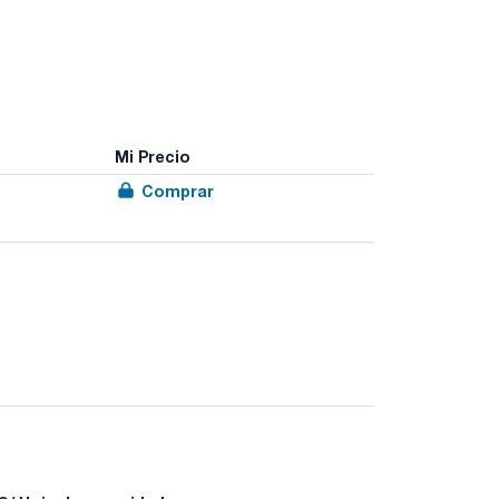
Mi Precio
Comprar
cada punta es una mera sugerencia indicada por el