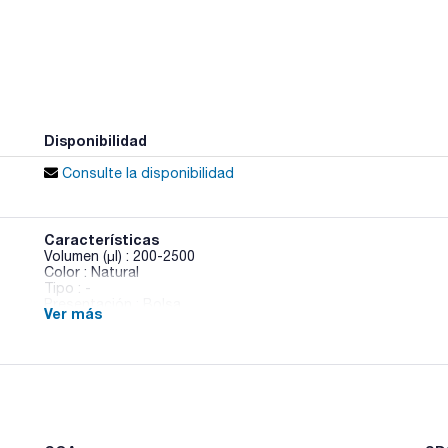
Disponibilidad
Consulte la disponibilidad
Características
Volumen (µl) : 200-2500
Color : Natural
Tipo : -
Presentación : Bolsa
Ver más
Marca : Daslab
Compatibilidad : Nichiryo, Gilson, Eppendorf y otras
Pack (u.) : 500
Selección de puntas de polipropileno. La compatibilidad de 
fabricante y pueden usarse con otras marcas no indicadas.