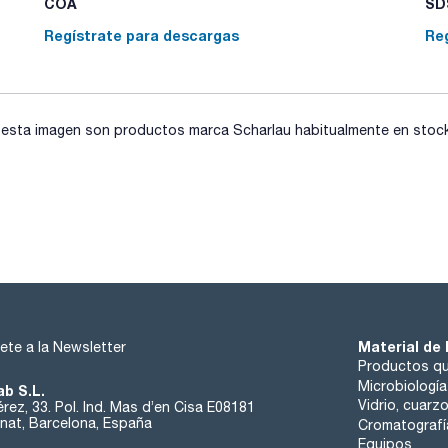
COA
SDS
Regístrate para descargas
Re
sta imagen son productos marca Scharlau habitualmente en stock, 
Material de 
ete a la Newsletter
Productos qu
Microbiología
ab S.L.
Vidrio, cuarz
rez, 33. Pol. Ind. Mas d’en Cisa E08181
at, Barcelona, España
Cromatografí
Equipos