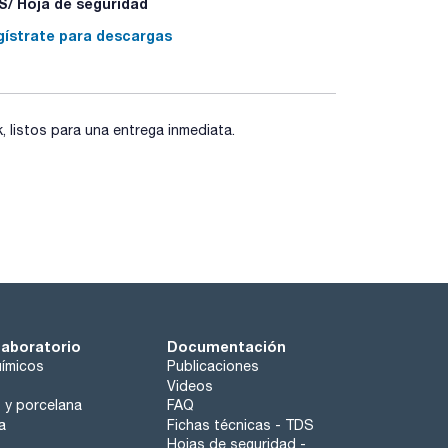
/ Hoja de seguridad
gístrate para descargas
listos para una entrega inmediata.
laboratorio
Documentación
ímicos
Publicaciones
Videos
o y porcelana
FAQ
a
Fichas técnicas - TDS
Hojas de seguridad -