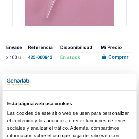
Envase
Referencia
Disponibilidad
Mi Precio
Comprar
425-000943
En stock
x 100 u.
Imprimir ficha de
producto
Características
Volumen (µl) : 2000-10000
Esta página web usa cookies
Color : Natural
Tipo : -
Las cookies de este sitio web se usan para personalizar
Presentación : Bolsa
Ver más
el contenido y los anuncios, ofrecer funciones de redes
Marca : Kartell
Compatibilidad : Kartell, Gilson, Socorex, Finnpipette,
sociales y analizar el tráfico. Además, compartimos
Labsystem
información sobre el uso que haga del sitio web con
Pack (u.) : 100