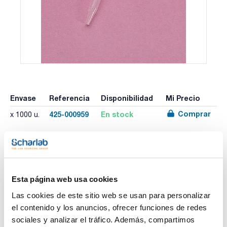
Envase
Referencia
Disponibilidad
Mi Precio
Comprar
425-000959
En stock
x 1000 u.
Imprimir ficha de
producto
Características
Esta página web usa cookies
Volumen (µl) : 0,5-10
Color : Natural
Las cookies de este sitio web se usan para personalizar
Tipo : Eppendorf cristal
el contenido y los anuncios, ofrecer funciones de redes
Presentación : Bolsa
Ver más
Marca : Kartell
sociales y analizar el tráfico. Además, compartimos
Compatibilidad : Kartell (Pluripet pl 10), Eppendorf, Socorex,