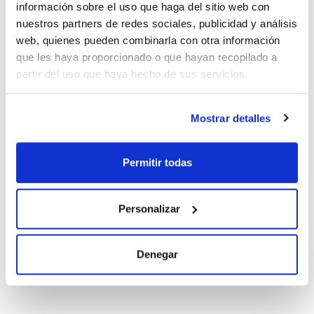
información sobre el uso que haga del sitio web con
Hamilton
Pack (u.) : 1000
nuestros partners de redes sociales, publicidad y análisis
web, quienes pueden combinarla con otra información
Selección de puntas de polipropileno. La compatibilidad de
Documentación técnica
cada punta es una mera sugerencia indicada por el
que les haya proporcionado o que hayan recopilado a
fabricante y pueden usarse con otras marcas no indicadas.
partir del uso que haya hecho de sus servicios.
TDS / Ficha técnica
COA
Regístrate para
Regístrate para
descargas
descargas
Mostrar detalles
SDS/ Hoja de seguridad
Regístrate para
descargas
Permitir todas
Los productos marcados con esta imagen son
Personalizar
productos marca Scharlau habitualmente en stock,
listos para una entrega inmediata.
Denegar