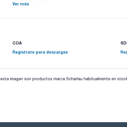
Presentación : Rack
Ver más
Marca : Kartell
Compatibilidad : Kartell, Gilson, Socorex, Finnpipette, Labsy
Pack (u.) : 4x25
Selección de puntas de polipropileno. La compatibilidad de 
fabricante y pueden usarse con otras marcas no indicadas.
COA
SDS
Regístrate para descargas
Re
sta imagen son productos marca Scharlau habitualmente en stock, 