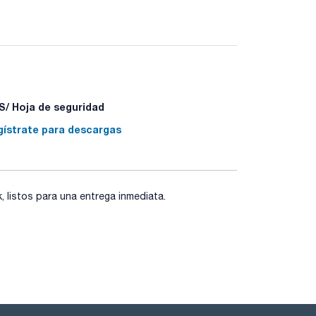
stem
cada punta es una mera sugerencia indicada por el
/ Hoja de seguridad
gístrate para descargas
listos para una entrega inmediata.