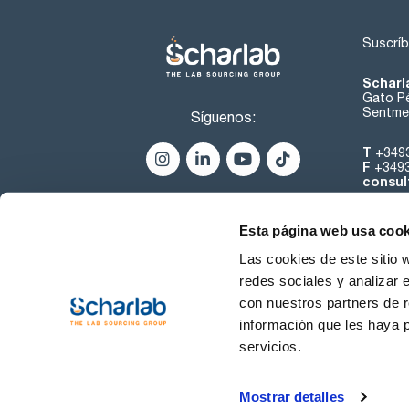
Suscríb
Scharl
Gato Pé
Sentmen
Síguenos:
T
+349
F
+349
consul
Esta página web usa cook
Las cookies de este sitio 
redes sociales y analizar 
con nuestros partners de r
Sobre 
información que les haya 
servicios.
Condiciones de uso
Cond
Mostrar detalles