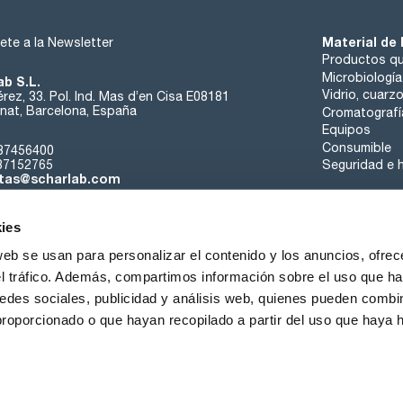
Material de 
ete a la Newsletter
Productos qu
Microbiología
ab S.L.
Vidrio, cuarz
rez, 33. Pol. Ind. Mas d’en Cisa E08181
at, Barcelona, España
Cromatografí
Equipos
Consumible
37456400
37152765
Seguridad e h
tas@scharlab.com
ies
web se usan para personalizar el contenido y los anuncios, ofrec
el tráfico. Además, compartimos información sobre el uso que ha
edes sociales, publicidad y análisis web, quienes pueden combin
nosotros
Eventos
Contacta
Noticias
Trabaja con nos
proporcionado o que hayan recopilado a partir del uso que haya
iciones de venta
Política de cookies
Política de privacidad