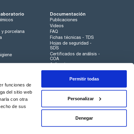
laboratorio
Documentación
ímicos
Publicaciones
Videos
o y porcelana
FAQ
a
Fichas técnicas - TDS
Hojas de seguridad -
SDS
Certificados de análisis -
igiene
COA
Aplicaciones
Tabla Periódica
Permitir todas
Scharlau leathergoods
er funciones de
Canal de denuncias
ga del sitio web
Personalizar
arla con otra
otros
 hecho de sus
Calidad
Sostenibilidad
Denegar