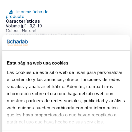
Imprimir ficha de
producto
Características
Volume (µl) : 0,2-10
Colour : Natural
Presentation : Refilling for Rack Multibox
Compatibility : Gilson, Hirschmann
Ver más
Pack (u.) : 10x96
Puntas de polipropileno libres de cadmio, con certificado de
conformidad.
Esta página web usa cookies
Documentación técnica
Las cookies de este sitio web se usan para personalizar
el contenido y los anuncios, ofrecer funciones de redes
TDS / Ficha técnica
COA
sociales y analizar el tráfico. Además, compartimos
Regístrate para
Regístrate para
información sobre el uso que haga del sitio web con
descargas
descargas
nuestros partners de redes sociales, publicidad y análisis
SDS/ Hoja de seguridad
web, quienes pueden combinarla con otra información
Regístrate para
que les haya proporcionado o que hayan recopilado a
descargas
partir del uso que haya hecho de sus servicios.