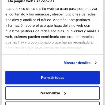
Esta página web usa cookies
Las cookies de este sitio web se usan para personalizar
el contenido y los anuncios, ofrecer funciones de redes
Imprimir ficha de
sociales y analizar el tráfico. Además, compartimos
producto
Características
información sobre el uso que haga del sitio web con
Descripción : D10ST TOWERPACK
nuestros partners de redes sociales, publicidad y análisis
Volumen : 0,1–10 μL
Longitud (mm) : 30
web, quienes pueden combinarla con otra información
Pack (u.) : 10x96
Ver más
que les haya proporcionado o que hayan recopilado a
Las puntas PIPETMAN® DIAMOND están diseñadas para
partir del uso que haya hecho de sus servicios.
encajar perfectamente con las pipetas PIPETMAN,
ofreciendo una pipeteo preciso y uniforme junto con las
pipetas Gilson. El sistema de recarga TOWERPACK™ permite
rellenar las puntas de forma rápida y sencilla. Los racks
Mostrar detalles
Documentación técnica
están codificados por colores para facilitar su identificación
y cumplen con las normas de Buenas Prácticas de
Laboratorio (GLP).
TDS / Ficha técnica
COA
Cada unidad comercial del formato autoclavable
Permitir todas
TOWERPACK™ incluye:
Regístrate para
Regístrate para
- 1 torre con 10 racks de 96 puntas (un total de 960 puntas
descargas
descargas
listas para usar).
SDS/ Hoja de seguridad
- Totalmente autoclavables y codificadas por colores para
Personalizar
una identificación rápida.
Regístrate para
- Cumplen con las normas de Buenas Prácticas de
descargas
Laboratorio (GLP).