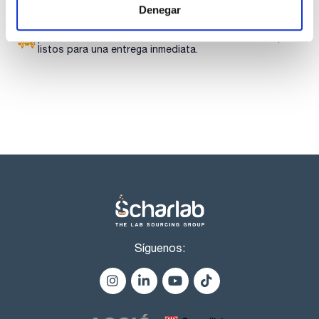
También disponible en versiones esterilizadas.
Denegar
Fabricadas en polipropileno virgen, las puntas garantizan un
sellado perfecto, evitando fugas y asegurando una
Los productos marcados con esta imagen son
dispensación precisa del volumen. Las graduaciones visibles
productos marca Scharlau habitualmente en stock,
permiten comprobar fácilmente el volumen aspirado.
listos para una entrega inmediata.
Las puntas esterilizadas se producen y envasan en entornos
de sala limpia, libres de contaminantes detectables,
garantizando resultados fiables y reproducibles. Cada lote
está certificado y trazable para cumplir los estándares más
exigentes.
El sistema TOWERPACK™ ocupa un 60 % menos de espacio
en la mesa de trabajo y utiliza un 70% menos de plástico que
una caja convencional. Los racks se pueden recargar con una
sola mano sin tocar las puntas. Compatible con Universal
Refill Box (GILF167100).
Síguenos: