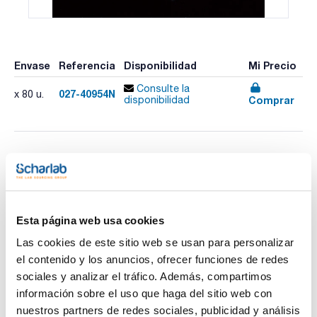
Envase
Referencia
Disponibilidad
Mi Precio
Consulte la
027-40954N
x 80 u.
Comprar
disponibilidad
Imprimir ficha de
producto
Características
Descripción : Tira de 12 tubos y tira de 12 tapones
redondeados
Esta página web usa cookies
Pack (u.) : 80
Ver más
Las cookies de este sitio web se usan para personalizar
Tubo para PCR. 0,2ml en tiras.
En polipropileno color natural. Libres de RNasa, DNasa y
el contenido y los anuncios, ofrecer funciones de redes
pirógenos. Diferentes modelos disponibles:
sociales y analizar el tráfico. Además, compartimos
- Tiras de 8 ó 12 tubos con sus respectivas tiras de tapones
redondeados.
información sobre el uso que haga del sitio web con
- Tira de 8 tubos con tira de 8 tapones redondeados,
Documentación técnica
nuestros partners de redes sociales, publicidad y análisis
estando ambas tiras unidas por uno de los lados.