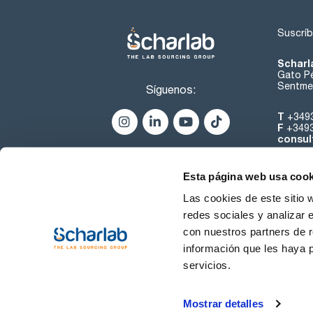
Suscríb
Scharl
Gato Pé
Sentmen
Síguenos:
T
+349
F
+349
consul
Esta página web usa cook
Las cookies de este sitio 
redes sociales y analizar 
con nuestros partners de r
Sobre 
información que les haya 
servicios.
Condiciones de uso
Cond
Mostrar detalles