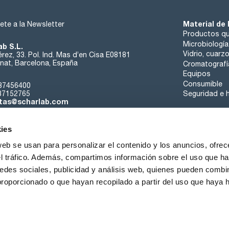
Material de 
ete a la Newsletter
Productos qu
Microbiología
ab S.L.
Vidrio, cuarz
rez, 33. Pol. Ind. Mas d’en Cisa E08181
at, Barcelona, España
Cromatografí
Equipos
Consumible
37456400
37152765
Seguridad e h
tas@scharlab.com
ies
web se usan para personalizar el contenido y los anuncios, ofrec
el tráfico. Además, compartimos información sobre el uso que ha
edes sociales, publicidad y análisis web, quienes pueden combin
nosotros
Eventos
Contacta
Noticias
Trabaja con nos
proporcionado o que hayan recopilado a partir del uso que haya
iciones de venta
Política de cookies
Política de privacidad