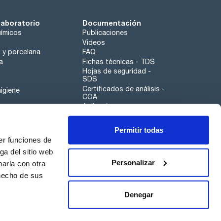
laboratorio
Documentación
ímicos
Publicaciones
Videos
o y porcelana
FAQ
a
Fichas técnicas - TDS
Hojas de seguridad -
SDS
Certificados de análisis -
igiene
COA
Aplicaciones
Tabla Periódica
Permitir todas
Scharlau leathergoods
er funciones de
Canal de denuncias
ga del sitio web
Personalizar
arla con otra
otros
 hecho de sus
Calidad
Sostenibilidad
Denegar