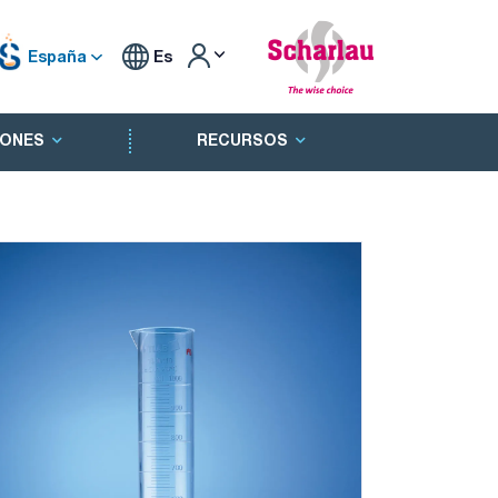
España
Es
ONES
RECURSOS