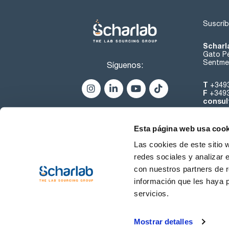
Suscríb
Scharl
Gato Pé
Sentmen
Síguenos:
T
+349
F
+349
consul
Esta página web usa cook
Las cookies de este sitio 
redes sociales y analizar 
con nuestros partners de r
Sobre 
información que les haya 
servicios.
Condiciones de uso
Cond
Mostrar detalles