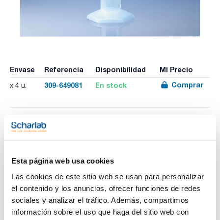
Envase
Referencia
Disponibilidad
Mi Precio
Comprar
309-649081
En stock
x 4 u.
Imprimir ficha de
producto
Características
Capacidad (ml) : 100
Esta página web usa cookies
Subdivisión (ml) : 1,0
Tolerancia (ml) : 1,0
Las cookies de este sitio web se usan para personalizar
Diámetro (mm) : 33
Ver más
Altura (mm) : 250
el contenido y los anuncios, ofrecer funciones de redes
Pack (u.) : 4
sociales y analizar el tráfico. Además, compartimos
Probetas de polipropileno (PP). Forma alta. Clase B de
información sobre el uso que haga del sitio web con
acuerdo con DIN 12681/ISO 6706, altamente translúcidas,