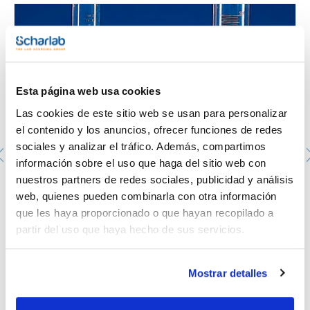
pueden usar con líquidos a temperaturas de hasta +170ºC.
Hidrorepelentes; ausencia total de menisco; y graduaciones
permanentes en relieve. Excelente resistencia química. Base
pentagonal.
APTO PARA PRODUCTOS ALIMENTICIOS.
Esta página web usa cookies
Las cookies de este sitio web se usan para personalizar
el contenido y los anuncios, ofrecer funciones de redes
sociales y analizar el tráfico. Además, compartimos
información sobre el uso que haga del sitio web con
nuestros partners de redes sociales, publicidad y análisis
Probeta graduada, forma alta, de PMP. KARTELL.
Capacidad (ml): 10. Graduación (ml): 2. Subdivisión (ml):
web, quienes pueden combinarla con otra información
0,2. Tolerancia (ml): +/- 0,2. Ø (mm): 13,5. Altura (mm):
que les haya proporcionado o que hayan recopilado a
139. Material: PMP (TPX®)
partir del uso que haya hecho de sus servicios.
425-001570
Envase
: x u.
Disponibilidad
Ver stock
:
Mi precio
Comprar
:
Mostrar detalles