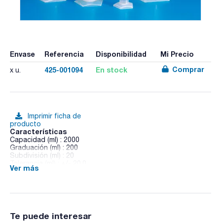
Envase
Referencia
Disponibilidad
Mi Precio
Comprar
425-001094
En stock
x u.
Imprimir ficha de
producto
Características
Capacidad (ml) : 2000
Graduación (ml) : 200
Subdivisión (ml) : 20
Tolerancia (ml) : +/- 20,0
Ver más
Diámetro (mm) : 84
Altura (mm) : 531
Material : PP
Pack (u.) : 1
Probetas de polipropileno transparente. Base pentagonal.
Te puede interesar
Fabricadas según las normas ISO 67061981 (E) y BS 5404