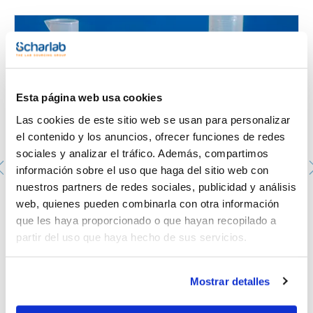
Parte 2 1977 con polipropileno especial de alta
transparencia; autoclavables a +121°C durante 20 minutos;
resisten a +100°C durante el uso continuado. Graduaciones
permanentes en relieve, ausencia total de menisco. Excelente
resistencia química.
Apto para productos alimenticios.
Esta página web usa cookies
Las cookies de este sitio web se usan para personalizar
el contenido y los anuncios, ofrecer funciones de redes
sociales y analizar el tráfico. Además, compartimos
información sobre el uso que haga del sitio web con
nuestros partners de redes sociales, publicidad y análisis
Probeta graduada, forma alta, de polipropileno.
web, quienes pueden combinarla con otra información
KARTELL. Capacidad (ml): 1.000. Graduación (ml): 100.
Subdivisión (ml): 10. Tolerancia (ml): +/- 10,0. Ø (mm): 66.
que les haya proporcionado o que hayan recopilado a
Altura (mm): 439. Material: PP
partir del uso que haya hecho de sus servicios.
425-001082
Envase
: x u.
Disponibilidad
Ver stock
:
Mostrar detalles
Mi precio
Comprar
: