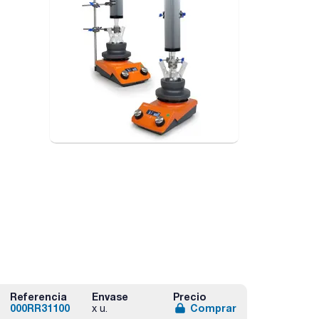
Referencia
Envase
Precio
000RR31100
Comprar
x u.