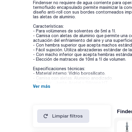
Findenser no requiere de agua corriente para oper
termofluido encapsulado permite maximizar la condu
diseño anti-roll con sus bordes contorneados impi
las aletas de aluminio.
Características:
- Para volúmenes de solventes de 5ml a 1l.
- Camisa con aletas de aluminio que permite una c
actuación del enfriamiento del aire y una superfic
- Con hembra superior que acepta machos estánd
- Fácil sujeción. Utiliza abrazaderas estándar de l
- Con macho inferior que acepta hembras estánda
- Elección de matraces de 10ml a 1l de volumen.
Especificaciones técnicas:
- Material interno: Vidrio borosilicato.
- Camisa con aletas: Aluminio anodizado.
- Tapón y Junta: Acetal y Silicona HT.
Ver más
- Termofluido: Agua.
- Punto de ebullición máximo del solvente: 155ºC.
- Secado en estufa: Temperatura máxima 60ºC.
- Lavado en lavavajillas: Temperatura máxima 50ºC.
- No autoclavable
Finde
Limpiar filtros