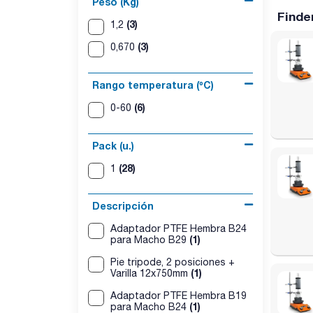
Peso (Kg)
Finde
(3)
1,2
(3)
0,670
Rango temperatura (ºC)
(6)
0-60
Pack (u.)
(28)
1
Descripción
Adaptador PTFE Hembra B24
(1)
para Macho B29
Pie tripode, 2 posiciones +
(1)
Varilla 12x750mm
Adaptador PTFE Hembra B19
(1)
para Macho B24