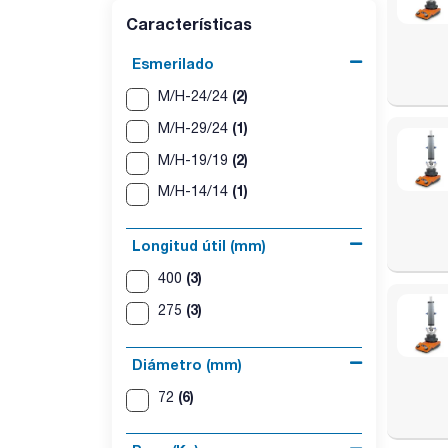
Características
Esmerilado
(2)
M/H-24/24
(1)
M/H-29/24
(2)
M/H-19/19
(1)
M/H-14/14
Longitud útil (mm)
(3)
400
(3)
275
Diámetro (mm)
(6)
72