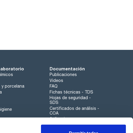
laboratorio
Documentación
ímicos
Publicaciones
Videos
o y porcelana
FAQ
a
Fichas técnicas - TDS
Hojas de seguridad -
SDS
Certificados de análisis -
igiene
COA
Aplicaciones
Tabla Periódica