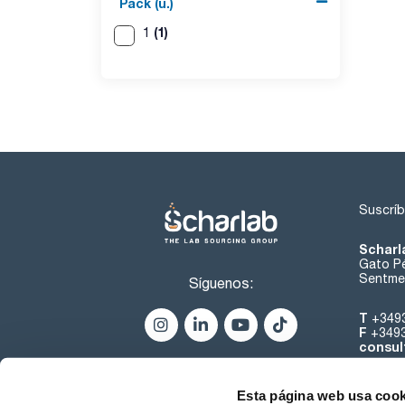
Pack (u.)
(1)
1
Suscríb
Scharl
Gato Pé
Sentmen
Síguenos:
T
+349
F
+349
consul
Esta página web usa cook