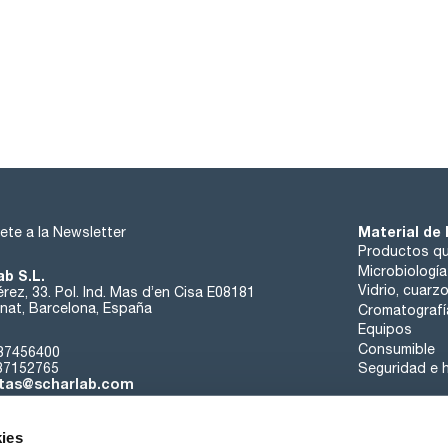
Material de 
ete a la Newsletter
Productos qu
Microbiología
ab S.L.
Vidrio, cuarz
rez, 33. Pol. Ind. Mas d’en Cisa E08181
at, Barcelona, España
Cromatografí
Equipos
Consumible
37456400
37152765
Seguridad e h
tas@scharlab.com
ies