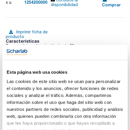
Consulte la
1254200000
x u.
Comprar
disponibilidad
Imprimir ficha de
producto
Características
Rango máximo de sujeción (mm) : 70
Pack (u.) : 1
De latón, niquelado. Tipo cerrado.
Ver más
Esta página web usa cookies
Las cookies de este sitio web se usan para personalizar
el contenido y los anuncios, ofrecer funciones de redes
Documentación técnica
sociales y analizar el tráfico. Además, compartimos
información sobre el uso que haga del sitio web con
TDS / Ficha técnica
COA
nuestros partners de redes sociales, publicidad y análisis
Regístrate para
Regístrate para
web, quienes pueden combinarla con otra información
descargas
descargas
SDS/ Hoja de seguridad
que les haya proporcionado o que hayan recopilado a