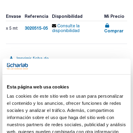
Envase
Referencia
Disponibilidad
Mi Precio
Consulte la
3020515-05
x 5 mt
Comprar
disponibilidad
Imprimir ficha de
producto
Características
Diámetro interno (mm) : 5
Grosor pared (mm) : 5
Pack (m) : 5
Esta página web usa cookies
Ver más
Tubo goma natural (NR), dureza 50 Shore A, color rojo.
Estabilidad térmica: -30 ºC a 60 ºC. Tolerancias dimensionales
Las cookies de este sitio web se usan para personalizar
según DIN ISO 3302-1 E2.
el contenido y los anuncios, ofrecer funciones de redes
sociales y analizar el tráfico. Además, compartimos
información sobre el uso que haga del sitio web con
Documentación técnica
nuestros partners de redes sociales, publicidad y análisis
TDS / Ficha técnica
COA
web, quienes pueden combinarla con otra información