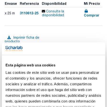
Envase
Referencia
Disponibilidad
Mi Precio
Consulte la
3110612-25
x 25 m
Comprar
disponibilidad
Imprimir ficha de
producto
Características
Diámetro interno (mm) : 6
Grosor pared (mm) : 3
Pack (m) : 25
Ver más
Tubería de silicona transparente dureza 60 Shore A.
Esta página web usa cookies
Estabilidad térmica de -60°C a +200°C. Estabilidad térmica
breve: +260°C. Tolerancias dimensionales según DIN ISO
Las cookies de este sitio web se usan para personalizar
3302-1 E2. Adecuado para bombas peristálticas.
el contenido y los anuncios, ofrecer funciones de redes
Citotoxicidad (USP Clase 1-6) hemólisis, pirogenicidad,
sensibilización, Citotoxicidad ISO 10993-1. Inocuidad
sociales y analizar el tráfico. Además, compartimos
Documentación técnica
alimentaria, BFR XV, FDA CFR 21§ 177.2600
información sobre el uso que haga del sitio web con
nuestros partners de redes sociales, publicidad y análisis
TDS / Ficha técnica
COA
web, quienes pueden combinarla con otra información
Regístrate para
Regístrate para
que les haya proporcionado o que hayan recopilado a