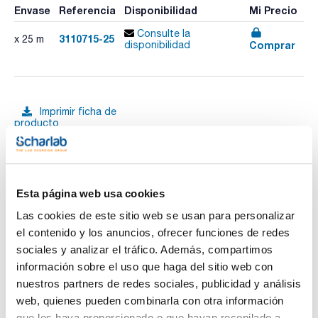
Envase
Referencia
Disponibilidad
Mi Precio
Consulte la
3110715-25
x 25 m
Comprar
disponibilidad
Imprimir ficha de
producto
Características
Diámetro interno (mm) : 7
Grosor pared (mm) : 4
Pack (m) : 25
Ver más
Tubería de silicona transparente dureza 60 Shore A.
Esta página web usa cookies
Estabilidad térmica de -60°C a +200°C. Estabilidad térmica
breve: +260°C. Tolerancias dimensionales según DIN ISO
Las cookies de este sitio web se usan para personalizar
3302-1 E2. Adecuado para bombas peristálticas.
el contenido y los anuncios, ofrecer funciones de redes
Citotoxicidad (USP Clase 1-6) hemólisis, pirogenicidad,
sensibilización, Citotoxicidad ISO 10993-1. Inocuidad
sociales y analizar el tráfico. Además, compartimos
Documentación técnica
alimentaria, BFR XV, FDA CFR 21§ 177.2600
información sobre el uso que haga del sitio web con
nuestros partners de redes sociales, publicidad y análisis
TDS / Ficha técnica
COA
web, quienes pueden combinarla con otra información
Regístrate para
Regístrate para
que les haya proporcionado o que hayan recopilado a