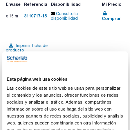
Envase
Referencia
Disponibilidad
Mi Precio
Consulte la
3110717-15
x 15 m
Comprar
disponibilidad
Imprimir ficha de
producto
Características
Diámetro interno (mm) : 7
Grosor pared (mm) : 5
Pack (m) : 15
Ver más
Tubería de silicona transparente dureza 60 Shore A.
Esta página web usa cookies
Estabilidad térmica de -60°C a +200°C. Estabilidad térmica
breve: +260°C. Tolerancias dimensionales según DIN ISO
Las cookies de este sitio web se usan para personalizar
3302-1 E2. Adecuado para bombas peristálticas.
el contenido y los anuncios, ofrecer funciones de redes
Citotoxicidad (USP Clase 1-6) hemólisis, pirogenicidad,
sensibilización, Citotoxicidad ISO 10993-1. Inocuidad
sociales y analizar el tráfico. Además, compartimos
Documentación técnica
alimentaria, BFR XV, FDA CFR 21§ 177.2600
información sobre el uso que haga del sitio web con
nuestros partners de redes sociales, publicidad y análisis
TDS / Ficha técnica
COA
web, quienes pueden combinarla con otra información
Regístrate para
Regístrate para
que les haya proporcionado o que hayan recopilado a