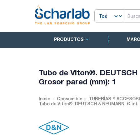
PRODUCTOS
MAR
Tubo de Viton®. DEUTSCH 
Grosor pared (mm): 1
Inicio
Consumible
TUBERÍAS Y ACCESOR
Tubo de Viton®. DEUTSCH & NEUMANN. Ø int. (m