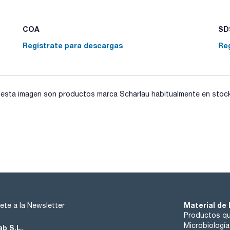
COA
SDS
Regístrate para descargas
Re
sta imagen son productos marca Scharlau habitualmente en stock, 
Material de 
ete a la Newsletter
Productos qu
Microbiología
ab S.L.