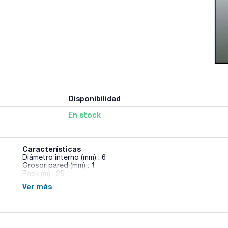
Disponibilidad
En stock
Características
Diámetro interno (mm) : 6
Grosor pared (mm) : 1
Pack (m) : 25
Ver más
Tubería de caucho fluorado (FPM) negro, dureza 75 Shore A. 
dimensionales según DIN ISO 3302-1 E2. Buena resistencia al 
los aceites minerales.