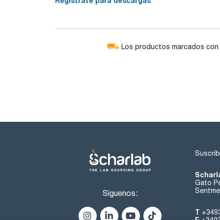
Regístrate para descargas
Los productos marcados con e
Suscríb
Scharl
Gato Pé
Sentmen
Síguenos:
T
+349
F
+349