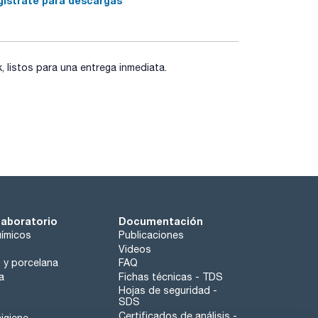
gístrate para descargas
listos para una entrega inmediata.
laboratorio
Documentación
ímicos
Publicaciones
Videos
o y porcelana
FAQ
a
Fichas técnicas - TDS
Hojas de seguridad -
SDS
Certificados de análisis -