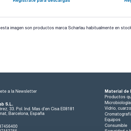
Regístrate para descargas
Re
sta imagen son productos marca Scharlau habitualmente en stock, 
Material de 
ete a la Newsletter
Productos qu
Microbiología
ab S.L.
Vidrio, cuarz
rez, 33. Pol. Ind. Mas d’en Cisa E08181
at, Barcelona, España
Cromatografí
Equipos
Consumible
37456400
37152765