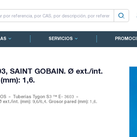
CAS
SERVICIOS
PROMOCI
, SAINT GOBAIN. Ø ext./int.
(mm): 1,6.
IOS
Tuberías Tygon S3 ™ E- 3603
t./int. (mm): 9,6/6,4. Grosor pared (mm): 1,6.