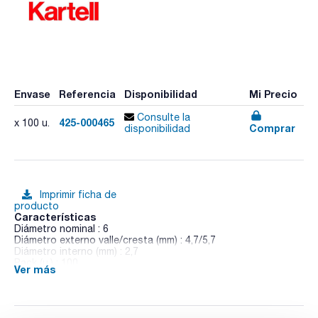
Envase
Referencia
Disponibilidad
Mi Precio
Consulte la
425-000465
x 100 u.
Comprar
disponibilidad
Imprimir ficha de
producto
Características
Diámetro nominal : 6
Diámetro externo valle/cresta (mm) : 4,7/5,7
Diámetro interno (mm) : 2,7
Pack (u.) : 100
Ver más
Autoclavables y conformes a las normas para el uso con
productos alimentarios. REACH 1907/2006, RESIN: FOOD
STUFF CONFORMITIES EC REG 10/2011 y FDA. Las