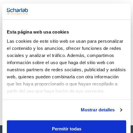
dimensiones se indican tanto de forma nominal como exacta
porque la elasticidad de los tubos afecta a la elección de
Documentación técnica
tipo de unión. Producto idóneo al contacto con alimentos.
Compatibilidad con CE/IVD.
TDS / Ficha técnica
COA
Regístrate para
Regístrate para
Esta página web usa cookies
descargas
descargas
SDS/ Hoja de seguridad
Las cookies de este sitio web se usan para personalizar
el contenido y los anuncios, ofrecer funciones de redes
Regístrate para
descargas
sociales y analizar el tráfico. Además, compartimos
información sobre el uso que haga del sitio web con
nuestros partners de redes sociales, publicidad y análisis
Los productos marcados con esta imagen son
productos marca Scharlau habitualmente en stock,
web, quienes pueden combinarla con otra información
listos para una entrega inmediata.
que les haya proporcionado o que hayan recopilado a
partir del uso que haya hecho de sus servicios.
Mostrar detalles
Permitir todas