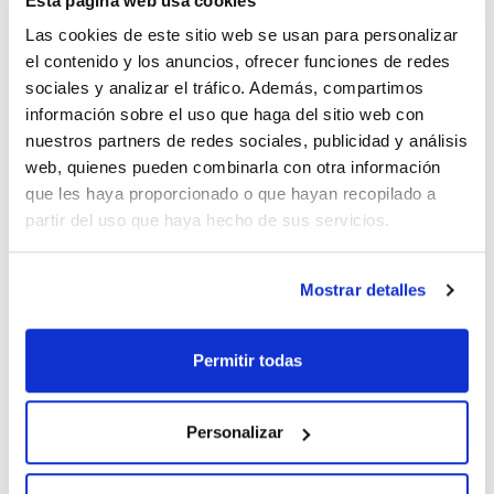
Esta página web usa cookies
Las cookies de este sitio web se usan para personalizar
Escobillón. Para frasco pequeño. Largo total (mm): 270.
Largo útil (mm): 95. Ø (mm): 35
el contenido y los anuncios, ofrecer funciones de redes
233-0402-3
sociales y analizar el tráfico. Además, compartimos
Envase
: x 5 u.
información sobre el uso que haga del sitio web con
Disponibilidad
Ver stock
:
nuestros partners de redes sociales, publicidad y análisis
Mi precio
Comprar
:
web, quienes pueden combinarla con otra información
que les haya proporcionado o que hayan recopilado a
partir del uso que haya hecho de sus servicios.
Documentación técnica
Mostrar detalles
TDS / Ficha técnica
COA
Permitir todas
Regístrate para
Regístrate para
descargas
descargas
SDS/ Hoja de seguridad
Personalizar
Regístrate para
descargas