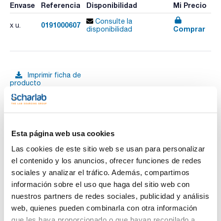
Envase
Referencia
Disponibilidad
Mi Precio
Consulte la
0191000607
x u.
Comprar
disponibilidad
Imprimir ficha de
producto
Características
Diámetro agujero (mm) : 18
Nº agujeros : 50 (10x5)
Dimensiones An x Al x Pr (mm) : 110x40x210
Material : Al. acero inox.
Ver más
Pack (u.) : 1
Esta página web usa cookies
Gradillas para tubos
Las cookies de este sitio web se usan para personalizar
el contenido y los anuncios, ofrecer funciones de redes
sociales y analizar el tráfico. Además, compartimos
Documentación técnica
información sobre el uso que haga del sitio web con
TDS / Ficha técnica
COA
nuestros partners de redes sociales, publicidad y análisis
web, quienes pueden combinarla con otra información
Regístrate para
Regístrate para
descargas
descargas
que les haya proporcionado o que hayan recopilado a