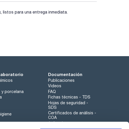
listos para una entrega inmediata.
laboratorio
Documentación
ímicos
Publicaciones
Videos
o y porcelana
FAQ
a
Fichas técnicas - TDS
Hojas de seguridad -
SDS
Certificados de análisis -
igiene
COA
Aplicaciones
Tabla Periódica