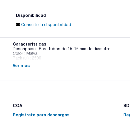
Disponibilidad
Consulte la disponibilidad
Características
Descripción : Para tubos de 15-16 mm de diámetro
Color : Malva
Pack (u.) : 2500
Ver más
Gran variedad de tapones fabricados en polietileno. De difer
estriados, con pestaña, etc. Disponibles en diferentes tama
usuario.
COA
SDS
Regístrate para descargas
Re