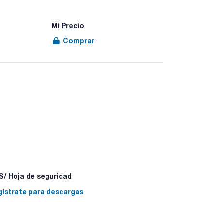
Mi Precio
Comprar
entes tipologías: con aletas, con cámara interna,
ños y colores adaptables a las necesidades del
/ Hoja de seguridad
gístrate para descargas