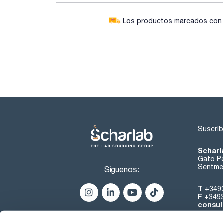
Los productos marcados con e
Suscríb
Scharl
Gato Pé
Sentmen
Síguenos:
T
+349
F
+349
consul