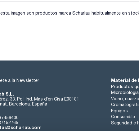
sta imagen son productos marca Scharlau habitualmente en stock, 
Material de 
ete a la Newsletter
Productos qu
Microbiología
ab S.L.
Vidrio, cuarz
rez, 33. Pol. Ind. Mas d’en Cisa E08181
at, Barcelona, España
Cromatografí
Equipos
Consumible
37456400
37152765
Seguridad e h
tas@scharlab.com