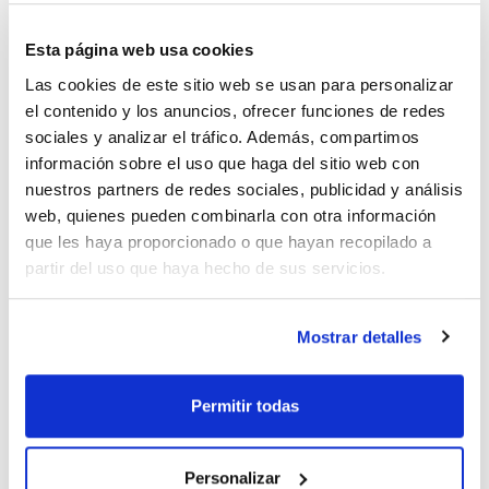
Referencia
Envase
Precio
0191017184
Comprar
x 10 u.
Esta página web usa cookies
Disponibilidad
Las cookies de este sitio web se usan para personalizar
Ver stock
el contenido y los anuncios, ofrecer funciones de redes
sociales y analizar el tráfico. Además, compartimos
información sobre el uso que haga del sitio web con
nuestros partners de redes sociales, publicidad y análisis
Diámetro tubo
Color
Pack (u.)
web, quienes pueden combinarla con otra información
(mm)
Negro
10
17-18
que les haya proporcionado o que hayan recopilado a
partir del uso que haya hecho de sus servicios.
Referencia
Envase
Precio
0191017185
Comprar
x 10u
Disponibilidad
Mostrar detalles
Ver stock
Permitir todas
Diámetro tubo
Color
Pack (u.)
(mm)
Azul
10
Personalizar
19-20