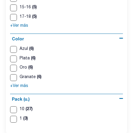
(5)
15-16
(5)
17-18
+Ver más
Color
(6)
Azul
(6)
Plata
(6)
Oro
(6)
Granate
+Ver más
Pack (u.)
(27)
10
(3)
1