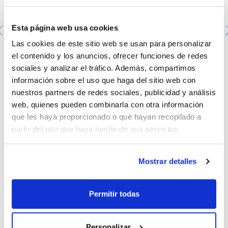
Esta página web usa cookies
Las cookies de este sitio web se usan para personalizar
Pipeta Pasteur de vidrio Scharlau long. 220mm largas.
el contenido y los anuncios, ofrecer funciones de redes
Longitud de la punta 120 mm
073-001735
sociales y analizar el tráfico. Además, compartimos
Envase
información sobre el uso que haga del sitio web con
: x 250 u.
Disponibilidad
Ver stock
:
nuestros partners de redes sociales, publicidad y análisis
Mi precio
Comprar
:
web, quienes pueden combinarla con otra información
que les haya proporcionado o que hayan recopilado a
partir del uso que haya hecho de sus servicios.
Mostrar detalles
Documentación técnica
Permitir todas
TDS / Ficha técnica
COA
Regístrate para
Regístrate para
Personalizar