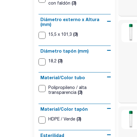
(3)
con faldón
Diámetro externo x Altura
(mm)
(3)
15,5 x 101,3
Diámetro tapón (mm)
(3)
18,2
Material/Color tubo
Polipropileno / alta
(3)
transparencia
Material/Color tapón
(3)
HDPE / Verde
Esterilidad