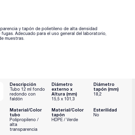
sparencia y tapón de polietileno de alta densidad
fugas. Adecuado para el uso general del laboratorio,
de muestras.
Descripción
Diámetro
Diámetro
externo x
tapón (mm)
Tubo 12 ml fondo
Altura (mm)
redondo con
18,2
faldón
15,5 x 101,3
Material/Color
Material/Color
Esterilidad
tubo
tapón
No
Polipropileno /
HDPE / Verde
alta
transparencia