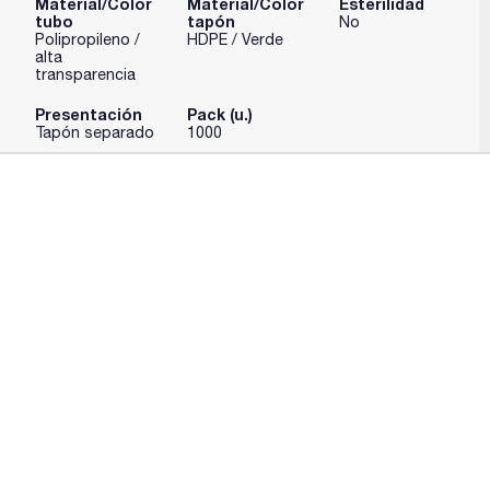
Material/Color
Material/Color
Esterilidad
tubo
tapón
No
Polipropileno /
HDPE / Verde
alta
transparencia
Presentación
Pack (u.)
Tapón separado
1000