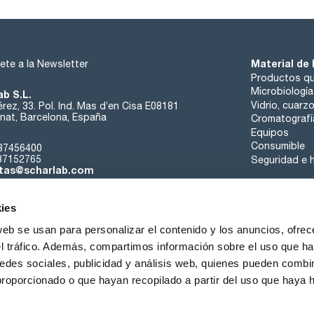
Material de 
ete a la Newsletter
Productos qu
Microbiología
ab S.L.
Vidrio, cuarz
rez, 33. Pol. Ind. Mas d’en Cisa E08181
at, Barcelona, España
Cromatografí
Equipos
Consumible
37456400
37152765
Seguridad e h
tas@scharlab.com
ies
web se usan para personalizar el contenido y los anuncios, ofrec
el tráfico. Además, compartimos información sobre el uso que ha
edes sociales, publicidad y análisis web, quienes pueden combin
nosotros
Eventos
Contacta
Noticias
Trabaja con nos
proporcionado o que hayan recopilado a partir del uso que haya
iciones de venta
Política de cookies
Política de privacidad