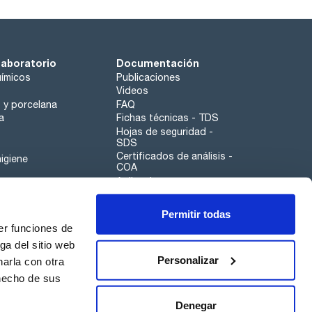
laboratorio
Documentación
ímicos
Publicaciones
Videos
o y porcelana
FAQ
a
Fichas técnicas - TDS
Hojas de seguridad -
SDS
Certificados de análisis -
igiene
COA
Aplicaciones
Tabla Periódica
Permitir todas
Scharlau leathergoods
er funciones de
Canal de denuncias
ga del sitio web
Personalizar
arla con otra
otros
 hecho de sus
Calidad
Sostenibilidad
Denegar