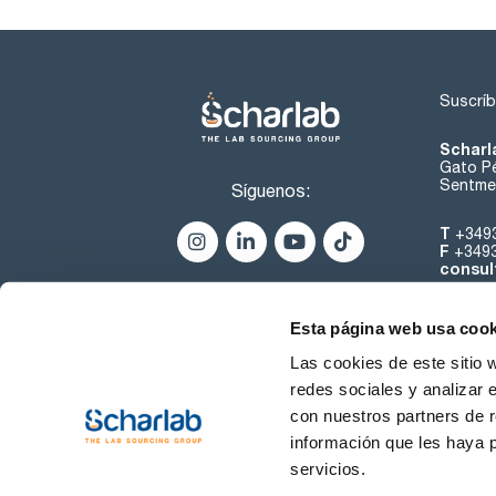
Suscríb
Scharl
Gato Pé
Sentmen
Síguenos:
T
+349
F
+349
consul
Esta página web usa cook
Las cookies de este sitio 
redes sociales y analizar 
con nuestros partners de r
Sobre 
información que les haya 
servicios.
Condiciones de uso
Cond