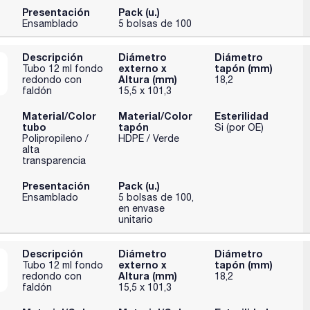
Presentación
Pack (u.)
Ensamblado
5 bolsas de 100
Descripción
Diámetro
Diámetro
externo x
tapón (mm)
Tubo 12 ml fondo
Altura (mm)
redondo con
18,2
faldón
15,5 x 101,3
Material/Color
Material/Color
Esterilidad
tubo
tapón
Si (por OE)
Polipropileno /
HDPE / Verde
alta
transparencia
Presentación
Pack (u.)
Ensamblado
5 bolsas de 100,
en envase
unitario
Descripción
Diámetro
Diámetro
externo x
tapón (mm)
Tubo 12 ml fondo
Altura (mm)
redondo con
18,2
faldón
15,5 x 101,3