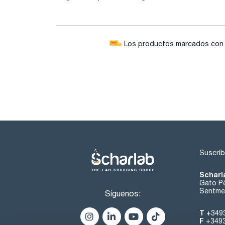
Los productos marcados con e
Suscríb
Scharl
Gato Pé
Sentmen
Síguenos:
T
+349
F
+349