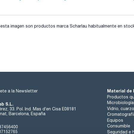
sta imagen son productos marca Scharlau habitualmente en stock, 
Material de 
ete a la Newsletter
Productos qu
Microbiología
ab S.L.
Vidrio, cuarz
rez, 33. Pol. Ind. Mas d’en Cisa E08181
at, Barcelona, España
Cromatografí
Equipos
Consumible
37456400
37152765
Seguridad e h