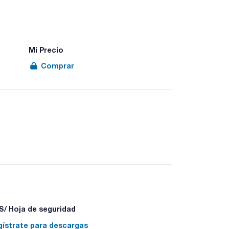
Mi Precio
Comprar
les a 121°C.
0, 027-400400, 027-400900 y 027-401100 vienen
 a 1, 2,5 y 5ml. 027-400900 a 2,5, 5 y 10ml. 027-
000.
/ Hoja de seguridad
gístrate para descargas