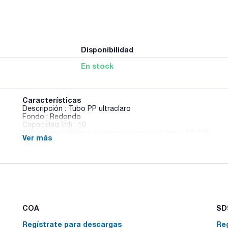
Disponibilidad
En stock
Características
Descripción : Tubo PP ultraclaro
Fondo : Redondo
Capacidad (ml) : 10
Dimensiones diámetro externo x Longitud (mm) : 16x100
Ver más
Material : PP
Pack (u.) : 5x500
Tubos fabricados en una sola pieza, sin uniones. Autoclavab
Gran uniformidad de fondo y pared. Los códigos: 027-40080
marcados en su interior. 027-400800 a 1, 2,5 y 4ml. 027-400400
401100 a 2,5 y 5ml. Gran resistencia en la centrifugación: 15.
COA
SDS
Regístrate para descargas
Re