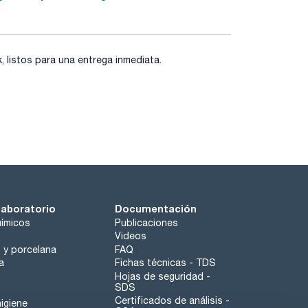
listos para una entrega inmediata.
laboratorio
Documentación
ímicos
Publicaciones
Videos
o y porcelana
FAQ
a
Fichas técnicas - TDS
Hojas de seguridad -
SDS
Certificados de análisis -
igiene