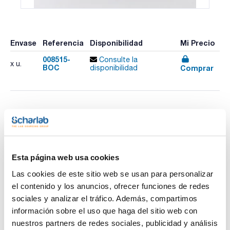
Envase
Referencia
Disponibilidad
Mi Precio
008515-
Consulte la
x u.
BOC
Comprar
disponibilidad
Imprimir ficha de
producto
Características
Capacidad (ml) : 3000
Descripción : Con pico
Diámetro externo (mm) : 150
Esta página web usa cookies
Altura (mm) : 180
Ver más
Pack (u.) : 1
Las cookies de este sitio web se usan para personalizar
el contenido y los anuncios, ofrecer funciones de redes
De acero inoxidable 18/10, con borde. Aptos para placas
calefactoras y agitadores magnéticos. Capacidades de
sociales y analizar el tráfico. Además, compartimos
100ml hasta 5.000ml. Fabricados según las normas ISO 7056
información sobre el uso que haga del sitio web con
- 1981 (E) y BS 5404 Parte 1 con polipropileno
Documentación técnica
termorresistente de alta transparencia, autoclavable a
nuestros partners de redes sociales, publicidad y análisis
+121ºC durante 20 minutos; resisten a +100ºC durante el uso