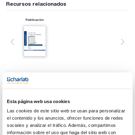
Recursos relacionados
Publicación
Imprimir ficha de
producto
Características
Tipo : ADAMANT
Esta página web usa cookies
Adsorbente : Gel de sílice
Indicador : No
Las cookies de este sitio web se usan para personalizar
Espesor (mm) : 0,25
Ver más
el contenido y los anuncios, ofrecer funciones de redes
Dimensiones (mm) : 25x75
Pack (u.) : 100
sociales y analizar el tráfico. Además, compartimos
información sobre el uso que haga del sitio web con
Las placas TLC ADAMANT de Macheret-Nagel presentan una