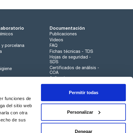
laboratorio
Documentación
ímicos
Publicaciones
Videos
o y porcelana
FAQ
a
Fichas técnicas - TDS
Hojas de seguridad -
SDS
Certificados de análisis -
igiene
COA
Aplicaciones
Tabla Periódica
Permitir todas
Scharlau leathergoods
er funciones de
Canal de denuncias
ga del sitio web
Personalizar
arla con otra
otros
 hecho de sus
Calidad
Sostenibilidad
Denegar