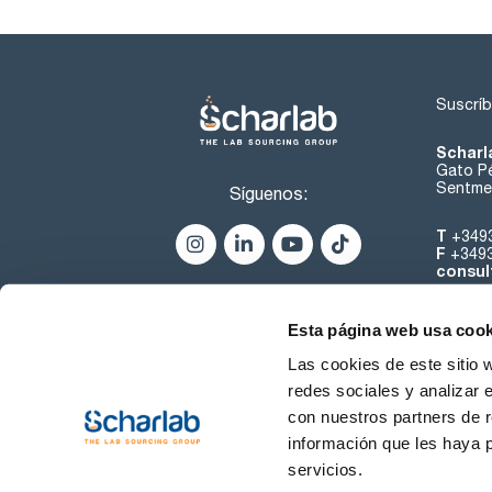
Suscríb
Scharl
Gato Pé
Sentmen
Síguenos:
T
+349
F
+349
consul
Esta página web usa cook
Las cookies de este sitio 
redes sociales y analizar 
con nuestros partners de r
Sobre 
información que les haya 
servicios.
Condiciones de uso
Cond