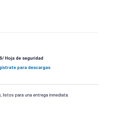
celente dureza y resistencia a la abrasión
ue no encuentre en esta página contacte con
/ Hoja de seguridad
gístrate para descargas
listos para una entrega inmediata.