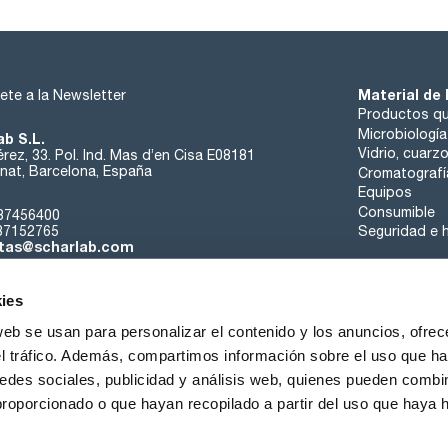
Material de 
ete a la Newsletter
Productos qu
Microbiología
ab S.L.
Vidrio, cuarz
rez, 33. Pol. Ind. Mas d’en Cisa E08181
at, Barcelona, España
Cromatografí
Equipos
Consumible
37456400
37152765
Seguridad e h
tas@scharlab.com
ies
web se usan para personalizar el contenido y los anuncios, ofrec
el tráfico. Además, compartimos información sobre el uso que ha
edes sociales, publicidad y análisis web, quienes pueden combin
nosotros
Eventos
Contacta
Noticias
Trabaja con nos
proporcionado o que hayan recopilado a partir del uso que haya
iciones de venta
Política de cookies
Política de privacidad