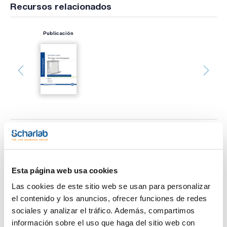
Recursos relacionados
Publicación
Imprimir ficha de
producto
Características
Tipo : Nano-SIL HD
Esta página web usa cookies
Adsorbente : Gel de sílice
Indicador : No
Las cookies de este sitio web se usan para personalizar
Espesor (mm) : 0,20
Ver más
el contenido y los anuncios, ofrecer funciones de redes
Dimensiones (mm) : 50x50
Pack (u.) : 100
sociales y analizar el tráfico. Además, compartimos
información sobre el uso que haga del sitio web con
Las placas TLC SIL HC son placas de alta resolución con alta