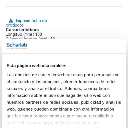
Imprimir ficha de
producto
Características
Longitud (mm) : 100
Diámetro interno (mm) : 10
Terminales : 1xF 1xA
Pack (u.) : 1
Ver más
Las columnas de vidrio EZ de Omnifit han sido diseñadas
para un uso más fácil y para obtener un rendimiento.
Esta página web usa cookies
Fabricadas en vidrio de borosilicato inerte, que permite ver el
interior de la columnas. Pueden ser fijas o ajustables.
Las cookies de este sitio web se usan para personalizar
Las columnas EZ están diseñadas para adaptarse a todas
Documentación técnica
las aplicaciones cromatográficas de un laboratorio. Son
el contenido y los anuncios, ofrecer funciones de redes
aptas para usar con medios acuosos y las EZ Solvent plus
sociales y analizar el tráfico. Además, compartimos
con los disolventes utilizados en cromatografia líquida o en
TDS / Ficha técnica
COA
la purificación de proteínas.
información sobre el uso que haga del sitio web con
Regístrate para
Regístrate para
nuestros partners de redes sociales, publicidad y análisis
Los terminales pueden ser fijos (F) o ajustables (A).
descargas
descargas
SDS/ Hoja de seguridad
web, quienes pueden combinarla con otra información
Columnas completas. Incluye: tubo de vdrio de las
que les haya proporcionado o que hayan recopilado a
dimensiones elegidas con los dos terminales elgidos
Regístrate para
preensamblados con fritados de 25µm PE.
descargas
partir del uso que haya hecho de sus servicios.