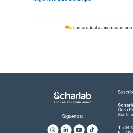
Los productos marcados con e
Suscríb
Scharl
Gato Pé
Sentmen
Síguenos:
T
+349
F
+349