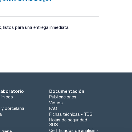
elección ideal. Haga su consulta en
fritados de recambio. Haga su consulta en
listos para una entrega inmediata.
laboratorio
Documentación
ímicos
Publicaciones
Videos
o y porcelana
FAQ
a
Fichas técnicas - TDS
Hojas de seguridad -
SDS
Certificados de análisis -
igiene