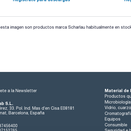
preensamblados con fritados de 25µm PE.
Si se requieren temperaturas altas, las columnas HIT son la 
consultas@scharlab.com
Estan disponibles tambien columnas de recambio, o-rings y 
sta imagen son productos marca Scharlau habitualmente en stock, 
consultas@scharlab.com
Material de 
ete a la Newsletter
Productos qu
Microbiología
ab S.L.
Vidrio, cuarz
rez, 33. Pol. Ind. Mas d’en Cisa E08181
at, Barcelona, España
Cromatografí
Equipos
Consumible
37456400
37152765
Seguridad e h