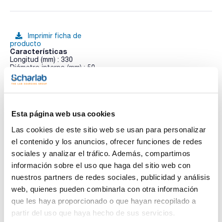
Imprimir ficha de
producto
Características
Longitud (mm) : 330
Diámetro interno (mm) : 50
Terminales : 2xA
Pack (u.) : 1
Ver más
Las columnas de vidrio EZ de Omnifit han sido diseñadas
para un uso más fácil y para obtener un rendimiento.
Esta página web usa cookies
Fabricadas en vidrio de borosilicato inerte, que permite ver el
interior de la columnas. Pueden ser fijas o ajustables.
Las cookies de este sitio web se usan para personalizar
Las columnas EZ están diseñadas para adaptarse a todas
Documentación técnica
las aplicaciones cromatográficas de un laboratorio. Son
el contenido y los anuncios, ofrecer funciones de redes
aptas para usar con medios acuosos y las EZ Solvent plus
sociales y analizar el tráfico. Además, compartimos
con los disolventes utilizados en cromatografia líquida o en
TDS / Ficha técnica
COA
la purificación de proteínas.
información sobre el uso que haga del sitio web con
Regístrate para
Regístrate para
nuestros partners de redes sociales, publicidad y análisis
Los terminales pueden ser fijos (F) o ajustables (A).
descargas
descargas
SDS/ Hoja de seguridad
web, quienes pueden combinarla con otra información
Columnas completas. Incluye: tubo de vdrio de las
que les haya proporcionado o que hayan recopilado a
dimensiones elegidas con los dos terminales elgidos
Regístrate para
preensamblados con fritados de 25µm PE.
descargas
partir del uso que haya hecho de sus servicios.