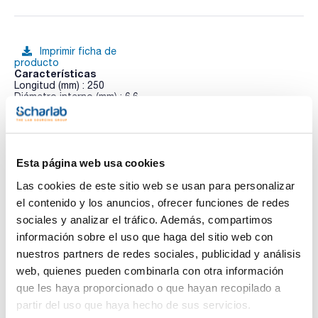
Imprimir ficha de
producto
Características
Longitud (mm) : 250
Diámetro interno (mm) : 6,6
Terminales : 2xF
Pack (u.) : 1
Ver más
Las columnas de vidrio EZ de Omnifit han sido diseñadas
para un uso más fácil y para obtener un rendimiento.
Esta página web usa cookies
Fabricadas en vidrio de borosilicato inerte, que permite ver el
interior de la columnas. Pueden ser fijas o ajustables.
Las cookies de este sitio web se usan para personalizar
Las columnas EZ están diseñadas para adaptarse a todas
Documentación técnica
las aplicaciones cromatográficas de un laboratorio. Son
el contenido y los anuncios, ofrecer funciones de redes
aptas para usar con medios acuosos y las EZ Solvent plus
sociales y analizar el tráfico. Además, compartimos
con los disolventes utilizados en cromatografia líquida o en
TDS / Ficha técnica
COA
la purificación de proteínas.
información sobre el uso que haga del sitio web con
Regístrate para
Regístrate para
nuestros partners de redes sociales, publicidad y análisis
Los terminales pueden ser fijos (F) o ajustables (A).
descargas
descargas
SDS/ Hoja de seguridad
web, quienes pueden combinarla con otra información
Columnas completas. Incluye: tubo de vdrio de las
que les haya proporcionado o que hayan recopilado a
dimensiones elegidas con los dos terminales elgidos
Regístrate para
preensamblados con fritados de 25µm PE.
descargas
partir del uso que haya hecho de sus servicios.