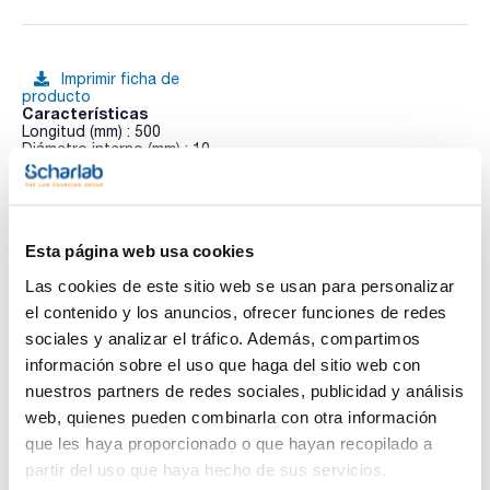
Imprimir ficha de
producto
Características
Longitud (mm) : 500
Diámetro interno (mm) : 10
Terminales : 2xF
Pack (u.) : 1
Ver más
Las columnas de vidrio EZ de Omnifit han sido diseñadas
para un uso más fácil y para obtener un rendimiento.
Esta página web usa cookies
Fabricadas en vidrio de borosilicato inerte, que permite ver el
interior de la columnas. Pueden ser fijas o ajustables.
Las cookies de este sitio web se usan para personalizar
Las columnas EZ están diseñadas para adaptarse a todas
Documentación técnica
las aplicaciones cromatográficas de un laboratorio. Son
el contenido y los anuncios, ofrecer funciones de redes
aptas para usar con medios acuosos y las EZ Solvent plus
sociales y analizar el tráfico. Además, compartimos
con los disolventes utilizados en cromatografia líquida o en
TDS / Ficha técnica
COA
la purificación de proteínas.
información sobre el uso que haga del sitio web con
Regístrate para
Regístrate para
nuestros partners de redes sociales, publicidad y análisis
Los terminales pueden ser fijos (F) o ajustables (A).
descargas
descargas
SDS/ Hoja de seguridad
web, quienes pueden combinarla con otra información
Columnas completas. Incluye: tubo de vdrio de las
que les haya proporcionado o que hayan recopilado a
dimensiones elegidas con los dos terminales elgidos
Regístrate para
preensamblados con fritados de 25µm PE.
descargas
partir del uso que haya hecho de sus servicios.