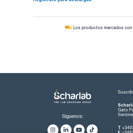
Los productos marcados con e
Suscríb
Scharl
Gato Pé
Sentmen
Síguenos:
T
+349
F
+349