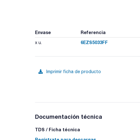
Envase
Referencia
6EZS5033FF
x u.
Imprimir ficha de producto
Documentación técnica
TDS / Ficha técnica
Regístrate para descargas