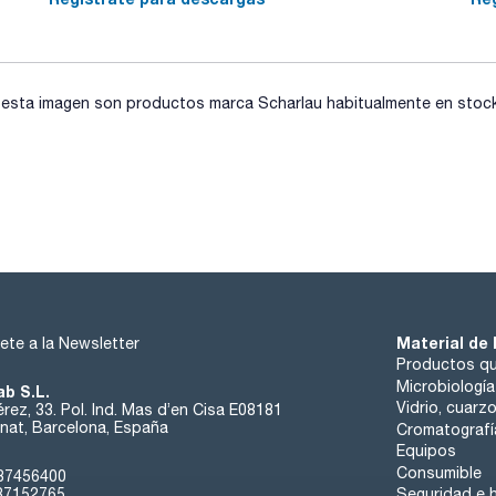
preensamblados con fritados de 25µm PE.
Si se requieren temperaturas altas, las columnas HIT son la 
consultas@scharlab.com
Estan disponibles tambien columnas de recambio, o-rings y 
sta imagen son productos marca Scharlau habitualmente en stock, 
consultas@scharlab.com
Material de 
ete a la Newsletter
Productos qu
Microbiología
ab S.L.
Vidrio, cuarz
rez, 33. Pol. Ind. Mas d’en Cisa E08181
at, Barcelona, España
Cromatografí
Equipos
Consumible
37456400
37152765
Seguridad e h