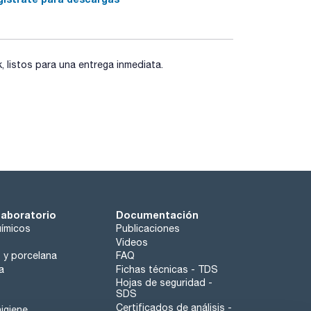
elección ideal. Haga su consulta en
fritados de recambio. Haga su consulta en
listos para una entrega inmediata.
laboratorio
Documentación
ímicos
Publicaciones
Videos
o y porcelana
FAQ
a
Fichas técnicas - TDS
Hojas de seguridad -
SDS
Certificados de análisis -
igiene